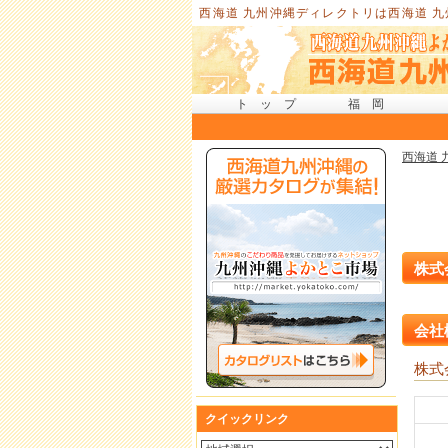
西海道 九州沖縄ディレクトリは西海道 
トップ
福岡
西海道 
株式
会社
株式
クイックリンク