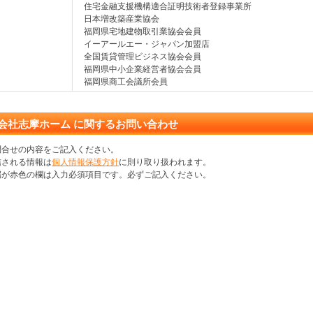
住宅金融支援機構適合証明技術者登録事業所
日本増改築産業協会
福岡県宅地建物取引業協会会員
イーアールエー・ジャパン加盟店
全国賃貸管理ビジネス協会会員
福岡県中小企業経営者協会会員
福岡県商工会議所会員
会社志摩ホーム に関するお問い合わせ
問合せの内容をご記入ください。
信される情報は
個人情報保護方針
に則り取り扱われます。
端が赤色の欄は入力必須項目です。必ずご記入ください。