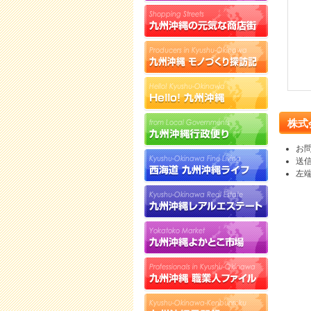
株式
お
送
左