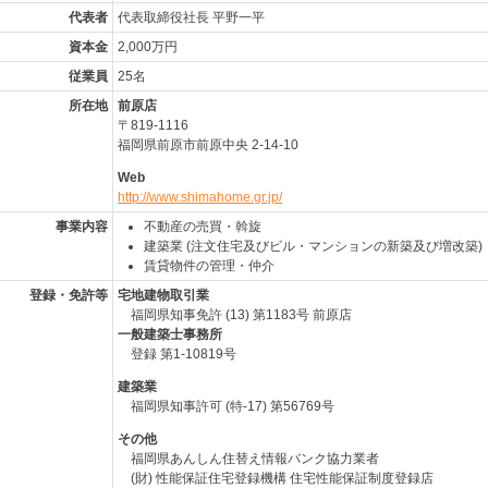
代表者
代表取締役社長 平野一平
資本金
2,000万円
従業員
25名
所在地
前原店
〒819-1116
福岡県前原市前原中央 2-14-10
Web
http://www.shimahome.gr.jp/
事業内容
不動産の売買・斡旋
建築業 (注文住宅及びビル・マンションの新築及び増改築)
賃貸物件の管理・仲介
登録・免許等
宅地建物取引業
福岡県知事免許 (13) 第1183号 前原店
一般建築士事務所
登録 第1-10819号
建築業
福岡県知事許可 (特-17) 第56769号
その他
福岡県あんしん住替え情報バンク協力業者
(財) 性能保証住宅登録機構 住宅性能保証制度登録店