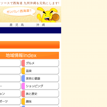
ソースで西海道 九州沖縄を元気にします!
鹿児島
沖縄